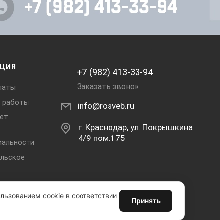
ЦИЯ
+7 (982) 413-33-94
Заказать звонок
латы
а работы
info@rosveb.ru
ет
г. Краснодар, ул. Покрышкина
4/9 пом.175
иальности
льское
льзованием cookie в соответствии
Принять