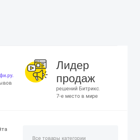
Лидер
продаж
фи.ру.
зывов
решений Битрикс.
7-е место в мире
йта
Все товары категории